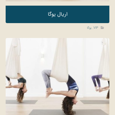
اریال یوگا
VIP
,
یوگا