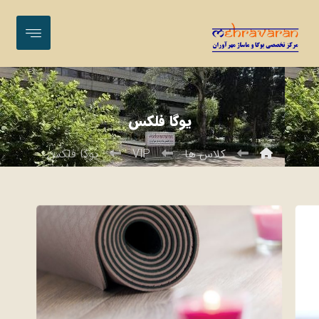
یوگا فلکس
کلاس ها
VIP
یوگا فلکس