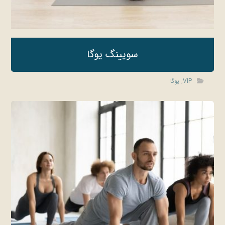
سویینگ یوگا
VIP
,
یوگا