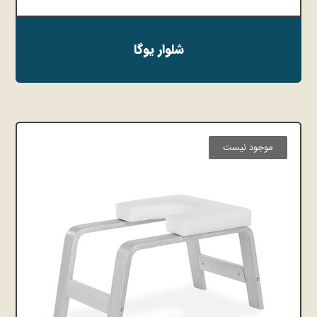
شلوار یوگا
موجود نیست