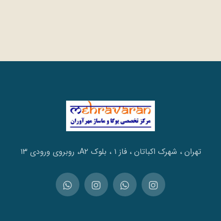
تهران ، شهرک اکباتان ، فاز ۱ ، بلوک A۲، روبروی ورودی ۱۳