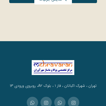
تهران ، شهرک اکباتان ، فاز ۱ ، بلوک A۲، روبروی ورودی ۱۳