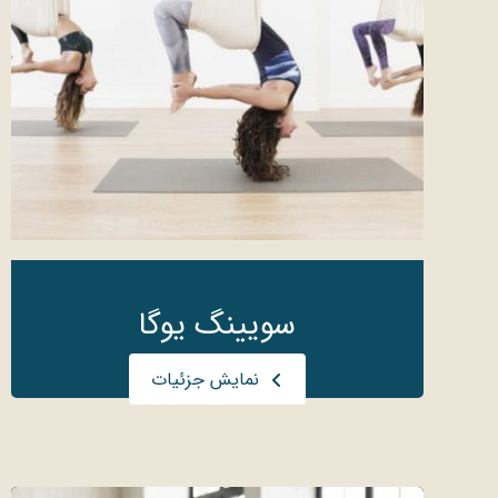
سویینگ یوگا
نمایش جزئیات