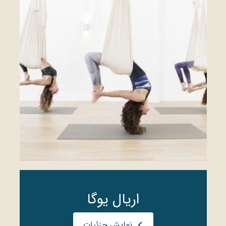
اریال یوگا
نمایش جزئیات