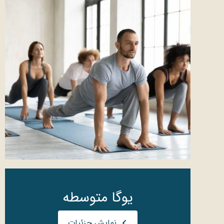
یوگا متوسطه
نمایش جزئیات