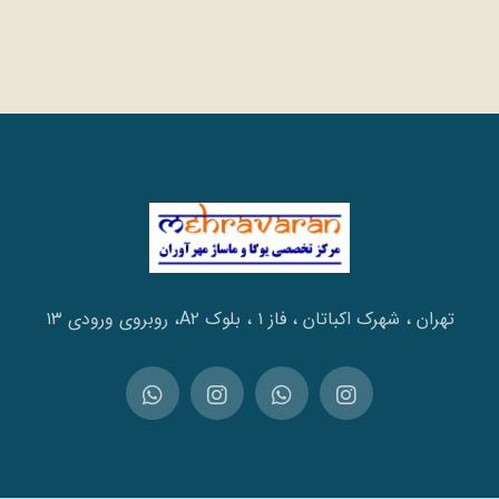
تهران ، شهرک اکباتان ، فاز ۱ ، بلوک A۲، روبروی ورودی ۱۳